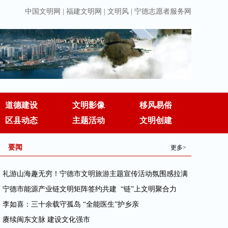
中国文明网
|
福建文明网
|
文明风
|
宁德志愿者服务网
道德建设
文明影像
移风易俗
区县动态
主题活动
文明创建
要闻
更多>
· 礼游山海趣无穷！宁德市文明旅游主题宣传活动氛围感拉满
· 宁德市能源产业链文明矩阵签约共建 “链”上文明聚合力
· 李如喜：三十余载守孤岛 “全能医生”护乡亲
· 赓续闽东文脉 建设文化强市