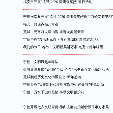
福安市开展“追寻·2026·清明祭英烈”祭扫活动
宁德屏南县开展“追寻·2026·清明祭英烈暨百万鲜花祭英烈
福安：灯谜点亮元宵夜
蕉城：元宵灯火耀山海 非遗龙舞闹新春
宁德举办“喜乐闹元宵・青春聚团圆”趣味游园活动
我们的节日·春节｜文明新风进万家 点亮宁德年味图
宁德：文明风起年味浓
蕉城赤溪开展“我们的节日·春节”乐享新春文化联欢活动
蕉城鹏程历史文化街区披上“新年盛装”
宁德举办“我在新时代文明实践中心过春节”主题活动
宁德：万水千山粽是情 传承文明更护花
宁德开展七夕文明家庭活动 夫妻共拍婚纱照传承好家风