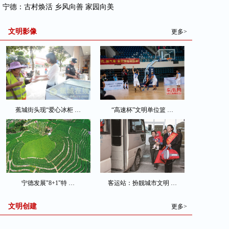
· 宁德：古村焕活 乡风向善 家园向美
文明影像
更多>
蕉城街头现“爱心冰柜 …
“高速杯”文明单位篮 …
宁德发展"8+1"特 …
客运站：扮靓城市文明 …
文明创建
更多>