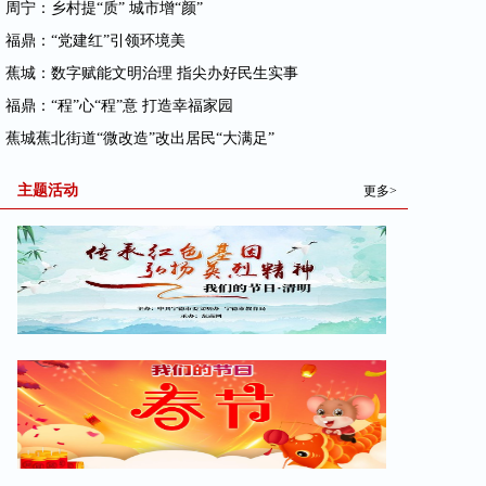
· 周宁：乡村提“质” 城市增“颜”
· 福鼎：“党建红”引领环境美
· 蕉城：数字赋能文明治理 指尖办好民生实事
· 福鼎：“程”心“程”意 打造幸福家园
· 蕉城蕉北街道“微改造”改出居民“大满足”
主题活动
更多>