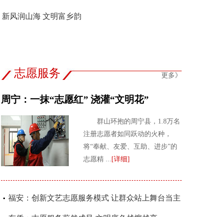
宁德：古村焕活 乡风向善 家园向美
：新风润山海 文明富乡韵
志愿服务
更多》
周宁：一抹“志愿红” 浇灌“文明花”
群山环抱的周宁县，1.8万名
注册志愿者如同跃动的火种，
将“奉献、友爱、互助、进步”的
志愿精 ...
[详细]
福安：创新文艺志愿服务模式 让群众站上舞台当主