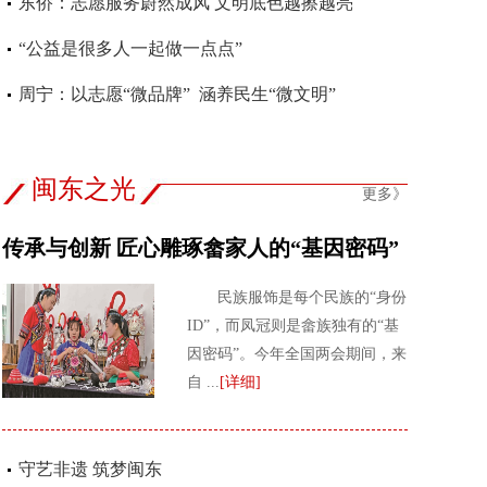
角
东侨：志愿服务蔚然成风 文明底色越擦越亮
“公益是很多人一起做一点点”
周宁：以志愿“微品牌” 涵养民生“微文明”
闽东之光
更多》
传承与创新 匠心雕琢畲家人的“基因密码”
民族服饰是每个民族的“身份
ID”，而凤冠则是畲族独有的“基
因密码”。今年全国两会期间，来
自 ...
[详细]
守艺非遗 筑梦闽东