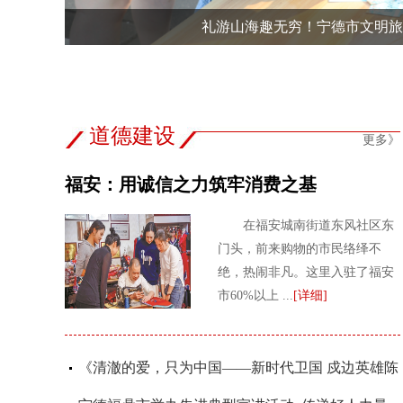
礼游山海趣无穷！宁德市文明旅
道德建设
更多》
福安：用诚信之力筑牢消费之基
在福安城南街道东风社区东
门头，前来购物的市民络绎不
绝，热闹非凡。这里入驻了福安
市60%以上 ...
[详细]
《清澈的爱，只为中国——新时代卫国 戍边英雄陈