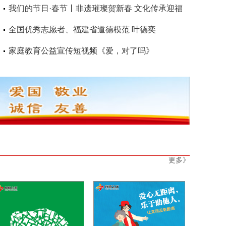
家
我们的节日·春节丨非遗璀璨贺新春 文化传承迎福
年
全国优秀志愿者、福建省道德模范 叶德奕
家庭教育公益宣传短视频《爱，对了吗》
更多》