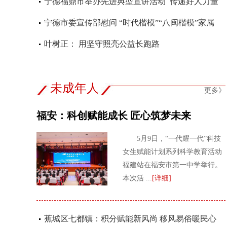
祥榕的故事》在宁德屏南首发
宁德福鼎市举办先进典型宣讲活动 传递好人力量
宁德市委宣传部慰问 “时代楷模”“八闽楷模”家属
叶树正： 用坚守照亮公益长跑路
未成年人
更多》
福安：科创赋能成长 匠心筑梦未来
5月9日，“一代耀一代”科技
女生赋能计划系列科学教育活动
福建站在福安市第一中学举行。
本次活 ...
[详细]
蕉城区七都镇：积分赋能新风尚 移风易俗暖民心