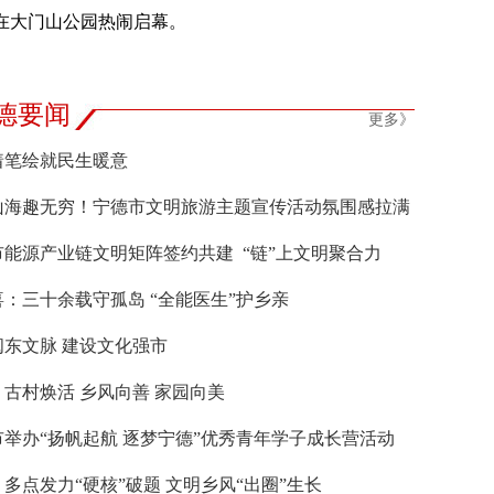
在大门山公园热闹启幕。
德要闻
更多》
着笔绘就民生暖意
山海趣无穷！宁德市文明旅游主题宣传活动氛围感拉满
市能源产业链文明矩阵签约共建 “链”上文明聚合力
：三十余载守孤岛 “全能医生”护乡亲
闽东文脉 建设文化强市
古村焕活 乡风向善 家园向美
市举办“扬帆起航 逐梦宁德”优秀青年学子成长营活动
多点发力“硬核”破题 文明乡风“出圈”生长