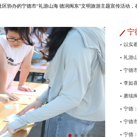
区协办的宁德市“礼游山海 德润闽东”文明旅游主题宣传活动，
宁
以实
礼游
宁德
李如喜
赓续
宁德：
宁德
宁德：