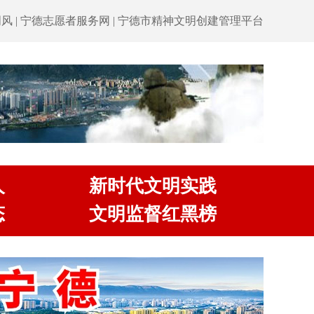
明风
|
宁德志愿者服务网
|
宁德市精神文明创建管理平台
人
新时代文明实践
态
文明监督红黑榜