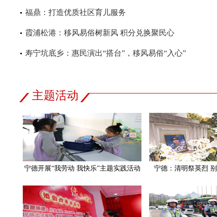
福鼎：打造优质社区育儿服务
霞浦松港：移风易俗树新风 积分兑换聚民心
寿宁坑底乡：惠民演出“搭台”，移风易俗“入心”
主题活动
宁德开展“我劳动 我快乐”主题实践活动
宁德：清明祭英烈 别