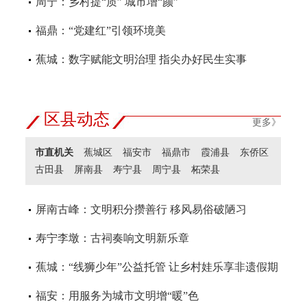
周宁：乡村提“质” 城市增“颜”
福鼎：“党建红”引领环境美
蕉城：数字赋能文明治理 指尖办好民生实事
区县动态
更多》
市直机关
蕉城区
福安市
福鼎市
霞浦县
东侨区
古田县
屏南县
寿宁县
周宁县
柘荣县
屏南古峰：文明积分攒善行 移风易俗破陋习
寿宁李墩：古祠奏响文明新乐章
蕉城：“线狮少年”公益托管 让乡村娃乐享非遗假期
福安：用服务为城市文明增“暖”色