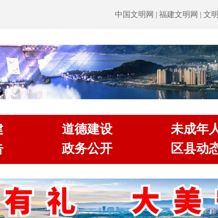
中国文明网
|
福建文明网
|
文
建
道德建设
未成年
告
政务公开
区县动