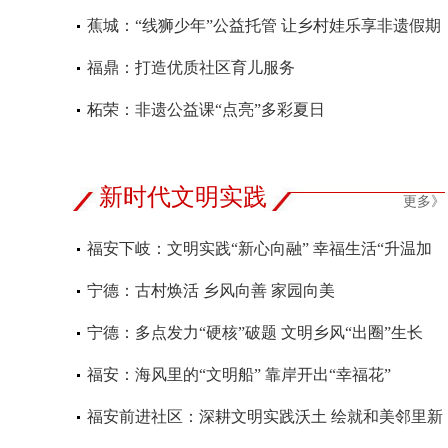
蕉城：“线狮少年”公益托管 让乡村娃乐享非遗假期
福鼎：打造优质社区育儿服务
柘荣：非遗公益课“点亮”多彩夏日
新时代文明实践
更多》
福安下岐：文明实践“新心向融” 幸福生活“升温加
码”
宁德：古村焕活 乡风向善 家园向美
宁德：多点发力“硬核”破题 文明乡风“出圈”生长
福安：海风里的“文明船” 靠岸开出“幸福花”
福安前进社区：深耕文明实践沃土 绘就和美邻里新