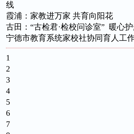
线
霞浦：家教进万家 共育向阳花
古田：“古检君·检校问诊室” 暖心
宁德市教育系统家校社协同育人工
1
2
3
4
5
6
7