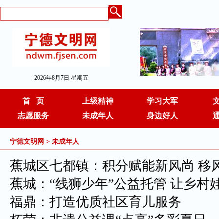
2026年8月7日 星期五
首 页
上级精神
学习大军
志愿服务
未成年人
身边好人
宁德文明网
>
未成年人
蕉城区七都镇：积分赋能新风尚 移
蕉城：“线狮少年”公益托管 让乡村
福鼎：打造优质社区育儿服务