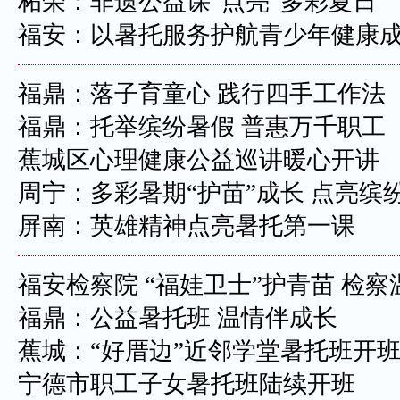
柘荣：非遗公益课“点亮”多彩夏日
福安：以暑托服务护航青少年健康
福鼎：落子育童心 践行四手工作法
福鼎：托举缤纷暑假 普惠万千职工
蕉城区心理健康公益巡讲暖心开讲
周宁：多彩暑期“护苗”成长 点亮缤
屏南：英雄精神点亮暑托第一课
福安检察院 “福娃卫士”护青苗 检
福鼎：公益暑托班 温情伴成长
蕉城：“好厝边”近邻学堂暑托班开
宁德市职工子女暑托班陆续开班