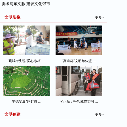
· 赓续闽东文脉 建设文化强市
文明影像
更多>
蕉城街头现“爱心冰柜 …
“高速杯”文明单位篮 …
宁德发展"8+1"特 …
客运站：扮靓城市文明 …
文明创建
更多>