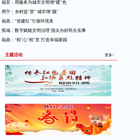
· 福安：用服务为城市文明增“暖”色
· 周宁：乡村提“质” 城市增“颜”
· 福鼎：“党建红”引领环境美
· 蕉城：数字赋能文明治理 指尖办好民生实事
· 福鼎：“程”心“程”意 打造幸福家园
主题活动
更多>