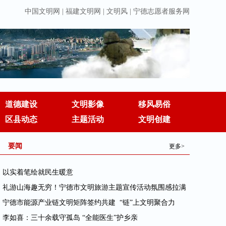
中国文明网
|
福建文明网
|
文明风
|
宁德志愿者服务网
道德建设
文明影像
移风易俗
区县动态
主题活动
文明创建
要闻
更多>
· 以实着笔绘就民生暖意
· 礼游山海趣无穷！宁德市文明旅游主题宣传活动氛围感拉满
· 宁德市能源产业链文明矩阵签约共建 “链”上文明聚合力
· 李如喜：三十余载守孤岛 “全能医生”护乡亲