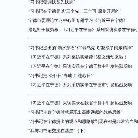
“习书记强调扶贫先扶志”
“习书记在宁德是以‘三个先、三个再’原则开局的”
宁德市委理论学习中心组专题学习《习近平在宁德》
撸起袖子拔穷根--《习近平在宁德》系列采访实录在宁德
“习书记提出的‘滴水穿石’和‘弱鸟先飞’凝成了闽东精神”
《习近平在宁德》系列采访实录读书征文活动来啦！
《习近平在宁德》采访实录在宁德干群中引发热烈反响
“习书记把‘公仆日’办成了‘连心日’”
《习近平在宁德》系列采访实录在宁德市引发热烈反响
《习近平在宁德》采访实录在我省干群中引起热烈反响
“习书记主政宁德时就展现出高瞻远瞩的战略思维”
"习书记在宁德提出的观点和思路放到现在都是非常恰当和
“我与习书记交接在基层”（下）