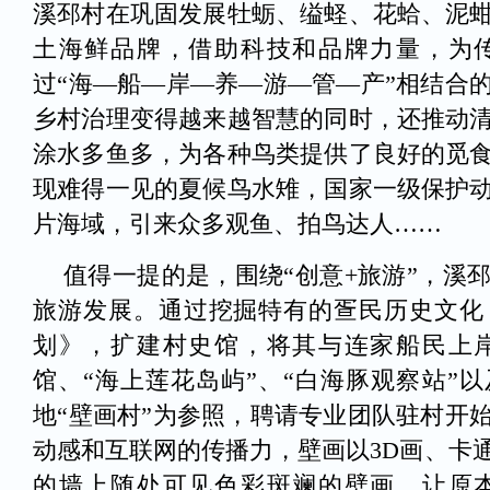
溪邳村在巩固发展牡蛎、缢蛏、花蛤、泥
土海鲜品牌，借助科技和品牌力量，为
过“海—船—岸—养—游—管—产”相结合
乡村治理变得越来越智慧的同时，还推动
涂水多鱼多，为各种鸟类提供了良好的觅
现难得一见的夏候鸟水雉，国家一级保护
片海域，引来众多观鱼、拍鸟达人……
值得一提的是，围绕“创意+旅游”，溪
旅游发展。通过挖掘特有的疍民历史文化
划》，扩建村史馆，将其与连家船民上
馆、“海上莲花岛屿”、“白海豚观察站”以
地“壁画村”为参照，聘请专业团队驻村开
动感和互联网的传播力，壁画以3D画、卡
的墙上随处可见色彩斑斓的壁画，让原