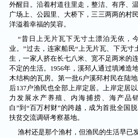
外醒目。沿着村道往里走，整洁、有序、
广场上、公园里、大桥下，三三两两的村
洋溢着幸福的笑容。
“昔日上无片瓦下无寸土漂泊无依，
业。”过去，连家船民“上无片瓦、下无寸
生，一家人挤在长七八米、宽不足两米的
不定的生活。1956年，溪邳人通过填滩造
木结构的瓦房。第一批6户溪邳村民在陆地上
后137户渔民也全部上岸定居。上岸定居
力发展水产养殖、内海捕捞、海产品销
白”到“百万村财”的跨越，成为首批全国
扶贫交流调研考察基地。
渔村还是那个渔村，但渔民的生活早已