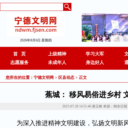
2026年8月6日 星期四
首 页
上级精神
学习大军
志愿服务
未成年人
身边好人
您所在的位置：
宁德文明网
>
区县动态
> 正文
蕉城： 移风易俗进乡村 
2025-07-28 14:51:46
谢玉榕
来源：闽东日报
为深入推进精神文明建设，弘扬文明新