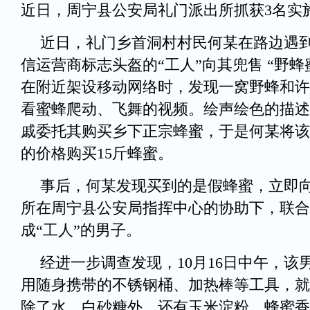
近日，周宁县公安局礼门派出所抓获3名实
近日，礼门乡首洞村村民何某在路边遇
信运营商标志头盔的“工人”向其兜售 “野
在附近架设移动网络时，发现一窝野蜂和许
看蜜蜂爬动、飞舞的视频。绘声绘色的描述
戚委托其购买乡下正宗蜂蜜，于是何某将该“
的价格购买15斤蜂蜜。
事后，何某发现买到的是假蜂蜜，立即
所在周宁县公安局指挥中心的协助下，联合
成“工人”的男子。
经进一步调查发现，10月16日中午，
用随身携带的不锈钢桶、加热棒等工具，就地
除了水、白砂糖外，还有玉米淀粉、蜂蜜香