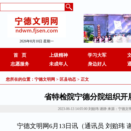
2026年8月10日 星期一
首 页
上级精神
学习大军
志愿服务
未成年人
身边好人
您所在的位置：
宁德文明网
>
区县动态
> 正文
省特检院宁德分院组织开
2023-06-13 14:05:00
刘贻玮 谢静
来源：宁德文
宁德文明网6月13日讯（通讯员 刘贻玮