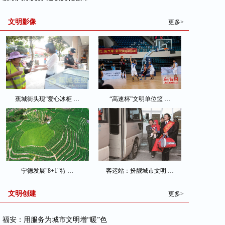
文明影像
更多>
蕉城街头现“爱心冰柜 …
“高速杯”文明单位篮 …
宁德发展"8+1"特 …
客运站：扮靓城市文明 …
文明创建
更多>
· 福安：用服务为城市文明增“暖”色