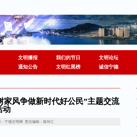
文明播报
我们的节日
文明论坛
通知公告
文明红黑榜
诚信宁德
树家风争做新时代好公民”主题交流
活动
源：宁德文明网
责任编辑：陈玲汇