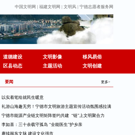
中国文明网
|
福建文明网
|
文明风
|
宁德志愿者服务网
道德建设
文明影像
移风易俗
区县动态
主题活动
文明创建
要闻
更多>
· 以实着笔绘就民生暖意
· 礼游山海趣无穷！宁德市文明旅游主题宣传活动氛围感拉满
· 宁德市能源产业链文明矩阵签约共建 “链”上文明聚合力
· 李如喜：三十余载守孤岛 “全能医生”护乡亲
· 赓续闽东文脉 建设文化强市