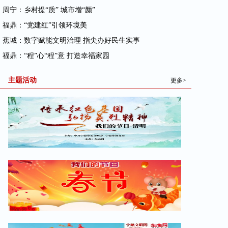
· 周宁：乡村提“质” 城市增“颜”
· 福鼎：“党建红”引领环境美
· 蕉城：数字赋能文明治理 指尖办好民生实事
· 福鼎：“程”心“程”意 打造幸福家园
主题活动
更多>